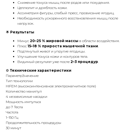
Снижение тонуса мышц после родов или похудения.
Целлюлит и дряблость кожи.
Ассиметрия фигуры, слабый пресс, провисание ягодиц.
Необходимость ускоренного восстановления мышц после
нагрузок.
🌟
Результаты
Минус
20–25 % жировой массы
в области воздействия.
Плюс
15–18 % прироста мышечной ткани
.
Подтянутый живот и упругие ягодицы.
Улучшение тонуса кожи и контуров тела.
Видимый результат уже после
2–3 процедур
.
⚙️
Технические характеристики
ПараметрЗначение
Тип технологии
HIFEM (высокоинтенсивное электромагнитное поле)
Количество манипул
4 независимые насадки
Мощность импульса
до 7 Тесла
Частота
1–150 Гц
Продолжительность процедуры
30 минут