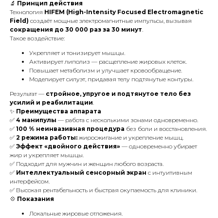
🔬
Принцип действия
Технология
HIFEM (High-Intensity Focused Electromagnetic
Field)
создаёт мощные электромагнитные импульсы, вызывая
сокращения до 30 000 раз за 30 минут
.
Такое воздействие:
Укрепляет и тонизирует мышцы.
Активирует липолиз — расщепление жировых клеток.
Повышает метаболизм и улучшает кровообращение.
Моделирует силуэт, придавая телу подтянутые контуры.
Результат —
стройное, упругое и подтянутое тело без
усилий и реабилитации
.
✨
Преимущества аппарата
✅
4 манипулы
— работа с несколькими зонами одновременно.
✅
100 % неинвазивная процедура
без боли и восстановления.
✅
2 режима работы:
жиросжигание и укрепление мышц.
✅
Эффект «двойного действия»
— одновременно убирает
жир и укрепляет мышцы.
✅ Подходит для мужчин и женщин любого возраста.
✅
Интеллектуальный сенсорный экран
с интуитивным
интерфейсом.
✅ Высокая рентабельность и быстрая окупаемость для клиники.
💠
Показания
Локальные жировые отложения.