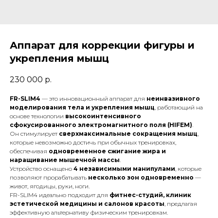
Аппарат для коррекции фигуры и
укрепления мышц
230 000
р.
FR-SLIM4
— это инновационный аппарат для
неинвазивного
моделирования тела и укрепления мышц
, работающий на
основе технологии
высокоинтенсивного
сфокусированного электромагнитного поля (HIFEM)
.
Он стимулирует
сверхмаксимальные сокращения мышц
,
которые невозможно достичь при обычных тренировках,
обеспечивая
одновременное сжигание жира и
наращивание мышечной массы
.
Устройство оснащено
4 независимыми манипулами
, которые
позволяют прорабатывать
несколько зон одновременно
—
живот, ягодицы, руки, ноги.
FR-SLIM4 идеально подходит для
фитнес-студий, клиник
эстетической медицины и салонов красоты
, предлагая
эффективную альтернативу физическим тренировкам.