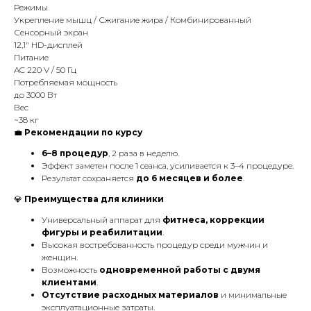
Режимы
Укрепление мышц / Сжигание жира / Комбинированный
Сенсорный экран
12,1" HD-дисплей
Питание
AC 220 V / 50 Гц
Потребляемая мощность
до 3000 Вт
Вес
~38 кг
💼
Рекомендации по курсу
6–8 процедур
, 2 раза в неделю.
Эффект заметен после 1 сеанса, усиливается к 3–4 процедуре.
Результат сохраняется
до 6 месяцев и более
.
💎
Преимущества для клиники
Универсальный аппарат для
фитнеса, коррекции
фигуры и реабилитации
.
Высокая востребованность процедур среди мужчин и
женщин.
Возможность
одновременной работы с двумя
клиентами
.
Отсутствие расходных материалов
и минимальные
эксплуатационные затраты.