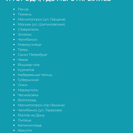
Пенза
Тюмень
Магнитогорск (ул. Герцена)
Москва (ул. Шипиловская)
Ставрополь
Энгельс
Челябинск
Новокузнецк
Тверь
Санкт Петербург
Чехов
Йошкар-ола
Курчатов
Набережные Челны
Губернский
Омск
Мариуполь
Чесноковка
Волгоград
Магнитогорск (пр Ленина)
Челябинск (ул. Тарасова)
Ростов на Дону
Липецк
Калининград
Иркутск