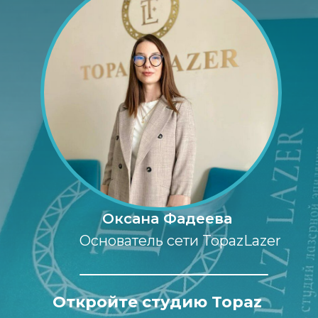
Оксана Фадеева
Основатель сети TopazLazer
Откройте студию Topaz