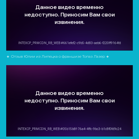
🔹 Отзыв Юлии из Липецка о франшизе Топаз Лазер 🔹